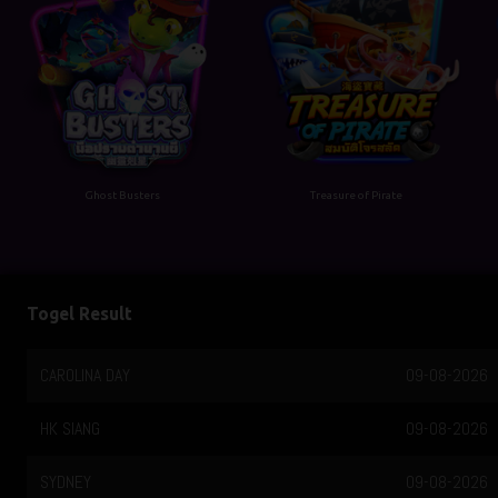
Ghost Busters
Treasure of Pirate
Togel Result
TOTO WUHAN
09-08-2026
MACAU00
09-08-2026
MACAU13
09-08-2026