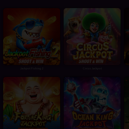
Jackpot Fishing 2
Circus Jackpot