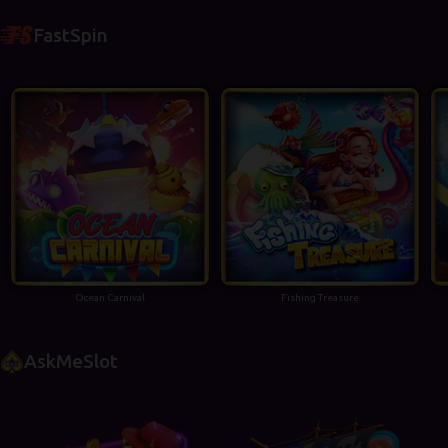
FastSpin
Ocean Carnival
Fishing Treasure
AskMeSlot