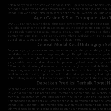
Selain menyediakan pasaran yang lengkap, kami juga memberikan hadiah kem
sehingga jackpot yang didapat sangat besar. Janganlah ragu dan main togel h
Dangdut4D yang dapat dimainkan secara online melalui website ataupun aplik
Agen Casino & Slot Terpopuler dan 
DANGDUT4D
Merupakan sebagai situs togel terpercaya dibanding situs togel
juga bisa memainkan permainan
slot online
selain permainan judi togel onlin
yang populer seperti Baccarat, Roulette, Sicbo, Dragon Tiger, Head Tail dan
dengan menggunakan 1 ID tanpa harus berpindah di website lain karena Da
permainan tersebut saat menunggu hasil keluaran togel.
Deposit Modal Kecil Untungnya Se
Bagi anda yang ingin mencari penghasilan sampingan dengan modal yang keci
tepat dan cocok sekali anda bergabung dengan Dangdut4d. Karena hanya deng
anda sudah bisa menghasilkan puluhan juta rupiah dalam sekejap mata saja. A
yang mudah dan sudah dikenal luas oleh pemain togel Indonesia. Dengan me
100 rupiah dan dipotong diskon anda bisa memenangkan total hadiah 300rb ru
hanya dengan menebak angka yang akan keluar hari ini. Oleh sebab itu janga
siapkan data-data valid, deposit modal kecil dan jadilah pemain togel. Mungkin 
keberuntungan anda untuk meraih jackpot atau kemenangan terbesar yang p
Dapatkan Prediksi Terbaik Togel Ha
Bagi anda yang ingin menghasilkan kemenangan dipermainan togel, cobalah me
ini yang dibuat oleh tim prediksi kami. Member dapat mengunjungi website pre
mengunjungi Instagram kami untuk prediksi togel hari ini yang kemungkinan
kemenangan dan juga data keluaran togel hari ini. Daftarkan diri anda sekara
Dangdut4D. Dangdut4D juga memberikan layanan result keluaran togel terce
lainnya dimana keluaran masing-masing pasaran akan muncul paling lambat 5 m