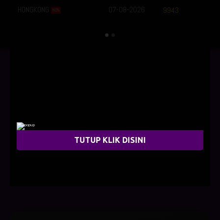
HONGKONG
07-08-2026
9943
NO%
TUTUP KLIK DISINI